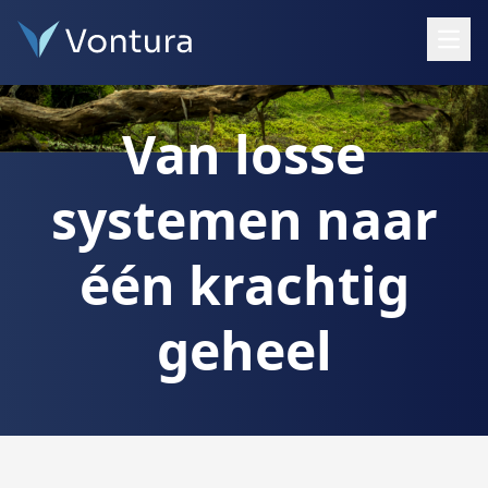
Open
Van losse
systemen naar
één krachtig
geheel